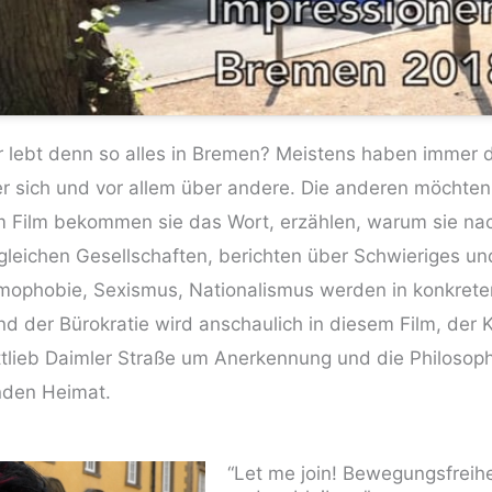
 lebt denn so alles in Bre­men? Meis­tens haben immer d
r sich und vor allem über ande­re. Die ande­ren möch­ten
 Film bekom­men sie das Wort, erzäh­len, war­um sie n
­glei­chen Gesell­schaf­ten, berich­ten über Schwie­ri­ges u
o­pho­bie, Sexis­mus, Natio­na­lis­mus wer­den in kon­kre­te
nd der Büro­kra­tie wird anschau­lich in die­sem Film, der
t­lieb Daim­ler Stra­ße um Aner­ken­nung und die Phi­lo­so­p
­den Heimat.
“Let me join! Bewegungsfreihe