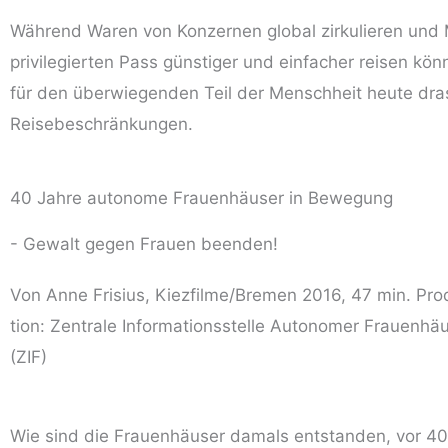
Wäh­rend Waren von Kon­zer­nen glo­bal zir­ku­lie­ren un
pri­vi­le­gier­ten Pass güns­ti­ger und ein­fa­cher rei­sen kön
für den über­wie­gen­den Teil der Mensch­heit heu­te dras
Reisebeschränkungen.
40 Jahre autonome Frauenhäuser in Bewegung
- Gewalt gegen Frauen beenden!
Von Anne Fri­si­us, Kiezfilme/Bremen 2016, 47 min. Pro­
ti­on: Zen­tra­le Infor­ma­ti­ons­stel­le Auto­no­mer Frau­en­hä
(ZIF)
Wie sind die Frau­en­häu­ser damals ent­stan­den, vor 40