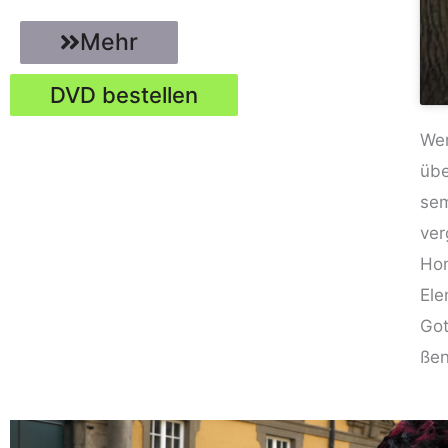
Mehr
DVD bestel­len
Wer
übe
sem
ver
Hom
Ele
Got
ßen