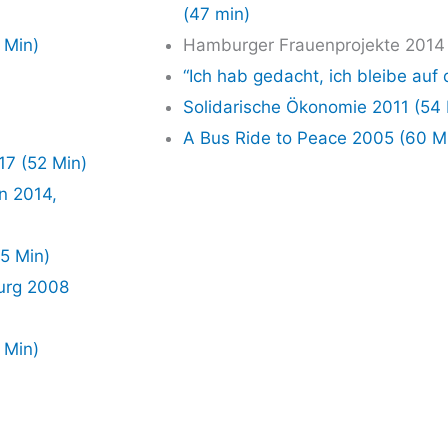
(47 min)
0 Min)
Ham­bur­ger Frau­en­pro­jek­te 2014
“Ich hab gedacht, ich blei­be auf 
Soli­da­ri­sche Öko­no­mie 2011 (54
A Bus Ride to Peace 2005 (60 M
7 (52 Min)
n 2014,
55 Min)
burg 2008
0 Min)