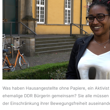
Was haben Haus­an­ge­stell­te ohne Papie­re, ein Akti­vis
ehe­ma­li­ge DDR Bür­ge­rin gemein­sam? Sie alle müs­sen
der Ein­schrän­kung ihrer Bewe­gungs­frei­heit auseinan