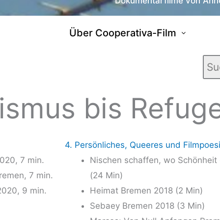
Dokumentarfilme von Anne
Über Cooperativa-Film
nismus bis Refug
4. Persönliches, Queeres und Filmpoes
2020, 7 min.
Nischen schaf­fen, wo Schön­heit en
re­men, 7 min.
(24 Min)
 2020, 9 min.
Hei­mat Bre­men 2018 (2 Min)
Sebaey Bre­men 2018 (3 Min)