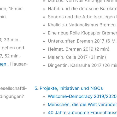
Mar­cos: Von Null Anfan­gen Bre­
men, 15 min.
Habib und die deut­sche Büro­kra­
min.
Son­dos und die Arbeits­kol­le­gen
Kha­lid zu Natio­na­lis­mus Bre­me
Eine neue Rol­le Klo­pa­pier Bre­m
, 33 min.
Unter­kunf­ten Bre­men 2017 (6 Mi
zu gehen und
Hei­mat. Bre­men 2019 (2 min)
, 52 min.
Male­rin. Cel­le 2017 (31 min)
­hen .
Haus­an­
Diri­gen­tin. Karls­ru­he 2017 (26 mi
sell­schaft­li­
5. Projekte, Initiativen und
NGOs
­din­gun­gen?
Wel­co­me-Demo­cra­cy 2019/2020 (
Men­schen, die die Welt ver­än­de
40 Jah­re auto­no­me Frau­en­häu­