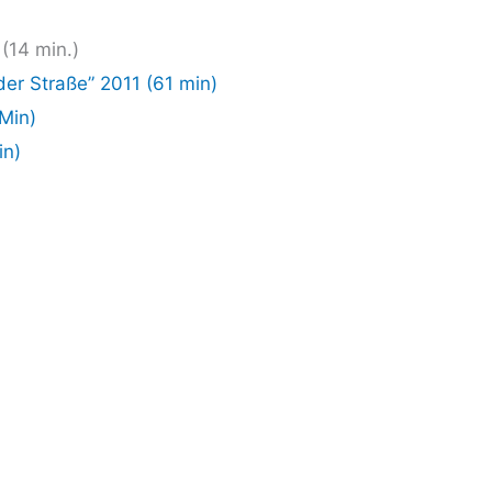
 (14 min.)
der Stra­ße” 2011 (61 min)
 Min)
in)