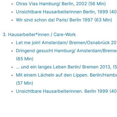
Otras Vias Hamburg/ Ber­lin, 2002 (56 Min)
Unsicht­ba­re Haus­ar­bei­te­rin­nen Ber­lin, 1999 (4
Wir sind schon da! Paris/ Ber­lin 1997 (63 Min)
3. Hausarbeiter*innen / Care-Work
Let me join! Amsterdam/ Bremen/Osnabrück 201
Drin­gend gesucht Hamburg/ Amsterdam/Breme
(65 Min)
… und ein lan­ges Leben Berlin/ Bre­men 2013, (
Mit einem Lächeln auf den Lip­pen. Berlin/Ham
(57 Min)
Unsicht­ba­re Haus­ar­bei­te­rin­nen. Ber­lin 1999 (4