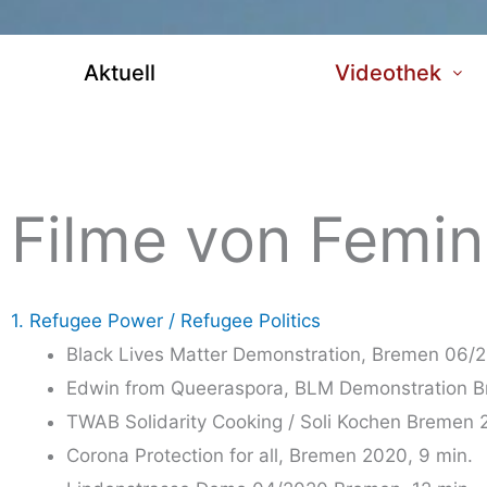
Aktuell
Videothek
Filme von Femi
1. Refugee Power / Refugee Politics
Black Lives Mat­ter Demons­tra­ti­on, Bre­men 06/
Edwin from Que­er­aspo­ra, BLM Demons­tra­ti­on B
TWAB Soli­da­ri­ty Coo­king / Soli Kochen Bre­men
Coro­na Pro­tec­tion for all, Bre­men 2020, 9 min.