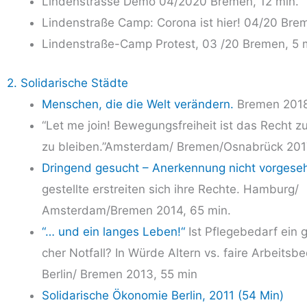
Lin­den­stras­se Demo 04/2020 Bre­men, 12 min.
Lin­den­stra­ße Camp: Coro­na ist hier! 04/20 Bre­
Lin­den­stra­ße-Camp Pro­test, 03 /20 Bre­men, 5 
2. Solidarische Städte
Men­schen, die die Welt ver­än­dern.
Bre­men 2018
“Let me join! Bewe­gungs­frei­heit ist das Recht 
zu bleiben.”Amsterdam/ Bremen/Osnabrück 2017
Drin­gend gesucht – Aner­ken­nung nicht vor­ge­se
ge­stell­te erstrei­ten sich ihre Rech­te. Hamburg/
Amsterdam/Bremen 2014, 65 min.
“… und ein lan­ges Leben!“
Ist Pfle­ge­be­darf ein ge
cher Not­fall? In Wür­de Altern vs. fai­re Arbeits­be
Berlin/ Bre­men 2013, 55 min
Soli­da­ri­sche Öko­no­mie Ber­lin, 2011 (54 Min)