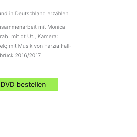
und in Deutschland erzählen
Zusam­men­ar­beit mit Moni­ca
arab. mit dt Ut., Kame­ra:
ek; mit Musik von Far­zia Fall­
brück 2016/2017
DVD bestel­len