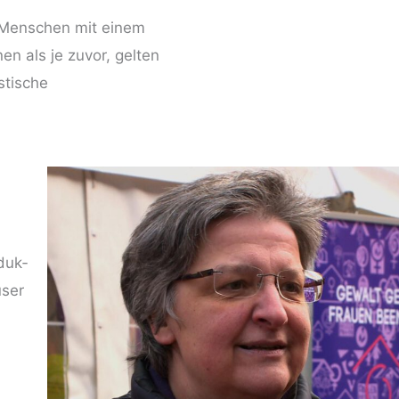
d Men­schen mit einem
­nen als je zuvor, gel­ten
­ti­sche
duk­
u­ser