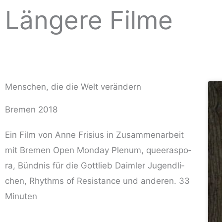
Längere Filme
Menschen, die die Welt verändern
Bremen 2018
Ein Film von Anne Fri­si­us in Zusam­men­ar­beit
mit Bre­men Open Mon­day Ple­num, que­er­aspo­
ra, Bünd­nis für die Gott­lieb Daim­ler Jugend­li­
chen, Rhyth­ms of Resis­tance und ande­ren. 33
Minuten