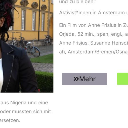
und zu bleiben.”
Aktivist*innen in Amsterdam 
Ein Film von Anne Fri­si­us in 
Orje­da, 52 min., span, engl., 
Anne Fri­si­us, Susan­ne Hens­di
ah, Amsterdam/Bremen/Osna
Mehr
t aus Nige­ria und eine
 oder muss­ten sich mit
dersetzen.