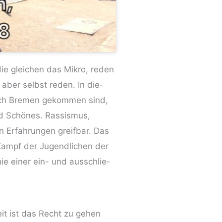
ie glei­chen das Mikro, reden
 aber selbst reden. In die­
ach Bre­men gekom­men sind,
nd Schö­nes. Ras­sis­mus,
n Erfah­run­gen greif­bar. Das
 Kampf der Jugend­li­chen der
hie einer ein- und aus­schlie­
it ist das Recht zu gehen