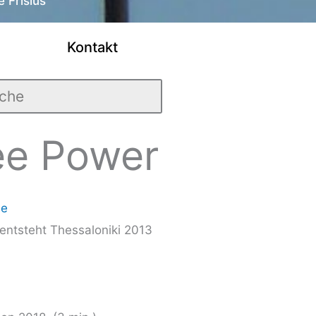
 Frisius
Kontakt
ee Power
ie
t­steht Thes­sa­lo­ni­ki 2013